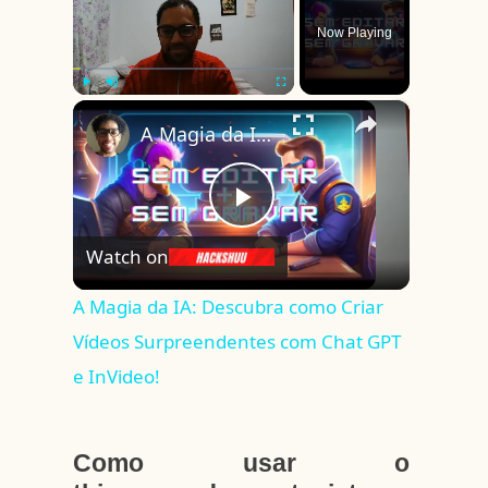
Now Playing
×
Play
Unmute
Fullscreen
A Magia da IA: Descubra como Criar Vídeos Surpreendentes com Chat GPT e InVideo!
Play
Watch on
Video
A Magia da IA: Descubra como Criar
Vídeos Surpreendentes com Chat GPT
e InVideo!
Como usar o